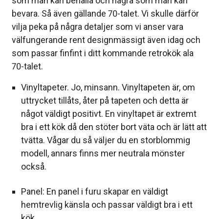
som man kan behålla och några som man kan
bevara. Så även gällande 70-talet. Vi skulle därför
vilja peka på några detaljer som vi anser vara
välfungerande rent designmässigt även idag och
som passar finfint i ditt kommande retrokök ala
70-talet.
Vinyltapeter. Jo, minsann. Vinyltapeten är, om
uttrycket tillåts, åter på tapeten och detta är
något väldigt positivt. En vinyltapet är extremt
bra i ett kök då den stöter bort väta och är lätt att
tvätta. Vågar du så väljer du en storblommig
modell, annars finns mer neutrala mönster
också.
Panel: En panel i furu skapar en väldigt
hemtrevlig känsla och passar väldigt bra i ett
kök.