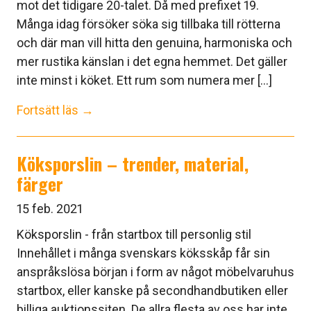
mot det tidigare 20-talet. Då med prefixet 19.
Många idag försöker söka sig tillbaka till rötterna
och där man vill hitta den genuina, harmoniska och
mer rustika känslan i det egna hemmet. Det gäller
inte minst i köket. Ett rum som numera mer [...]
Fortsätt läs →
Köksporslin – trender, material,
färger
15 feb. 2021
Köksporslin - från startbox till personlig stil
Innehållet i många svenskars köksskåp får sin
anspråkslösa början i form av något möbelvaruhus
startbox, eller kanske på secondhandbutiken eller
billiga auktionssiten. De allra flesta av oss har inte