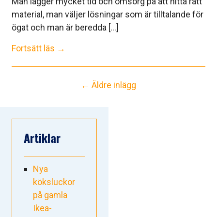
Man lägger mycket tid och omsorg på att hitta rätt
material, man väljer lösningar som är tilltalande för
ögat och man är beredda [...]
Fortsätt läs →
← Äldre inlägg
Artiklar
Nya
köksluckor
på gamla
Ikea-