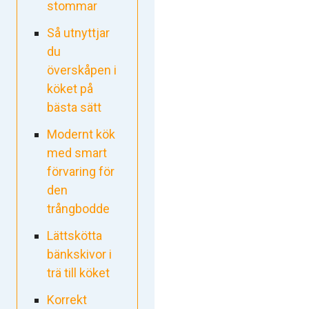
stommar
Så utnyttjar
du
överskåpen i
köket på
bästa sätt
Modernt kök
med smart
förvaring för
den
trångbodde
Lättskötta
bänkskivor i
trä till köket
Korrekt